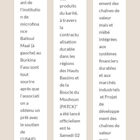
ant de
ement des
produits
l'institutio
chaînes de
du karité,
n de
valeur
à travers
microfina
maïs et
la
nce
niébé
contractu
Baitoul
intégrées
alisation
Maal (à
aux
durable
gauche) au
systèmes
dans les
Burkina
financiers
régions
Faso sont
durables
des Hauts
tout
et aux
Bassins et
sourire
marchés
de la
après que
industriels
Boucle du
l'associati
et Projet
Mouhoun
on a
de
(PATCK)"
obtenu un
développe
a été lancé
prêt avec
ment des
officiellem
le soutien
chaînes de
ent le
de
valeur
Samedi 02
l'USAID.
maïs