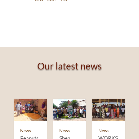
Our latest news
News
News
News
Shea
WORKS
Peanuts