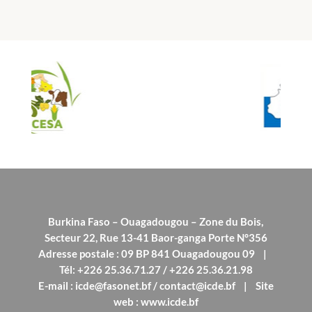
Burkina Faso – Ouagadougou – Zone du Bois,
Secteur 22, Rue 13-41 Baor-ganga Porte N°356
Adresse postale : 09 BP 841 Ouagadougou 09 |
Tél: +226 25.36.71.27 / +226 25.36.21.98
E-mail : icde@fasonet.bf / contact@icde.bf | Site
web : www.icde.bf