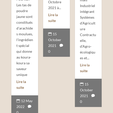
Octobre
Les tas de
Industriel
2021 à...
poudre
intégrant
Lire la
jaune sont
Systèmes
suite
constitués
d’Agricult
d'arachide
ure
15
s moulues,

Contractu
October
l'ingrédien
elle,
2021
t spécial

d’Agro-
0
qui donne
écologiqu
au koura-
es et...
koura sa
Lire la
saveur
suite
unique
Lire la
15

suite
October
2021

12 May

0
2022

0