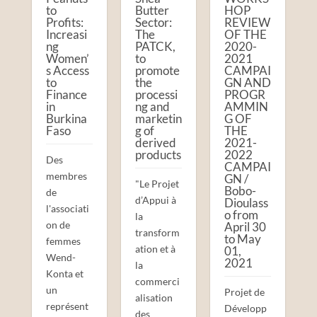
Butter
HOP
to
Sector:
REVIEW
Profits:
The
OF THE
Increasi
PATCK,
2020-
ng
to
2021
Women’
promote
CAMPAI
s Access
the
GN AND
to
processi
PROGR
Finance
ng and
AMMIN
in
marketin
G OF
Burkina
g of
THE
Faso
derived
2021-
products
2022
Des
CAMPAI
membres
GN /
"Le Projet
Bobo-
de
d’Appui à
Dioulass
l'associati
o from
la
on de
April 30
transform
to May
femmes
ation et à
01,
Wend-
2021
la
Konta et
commerci
un
Projet de
alisation
représent
Développ
des